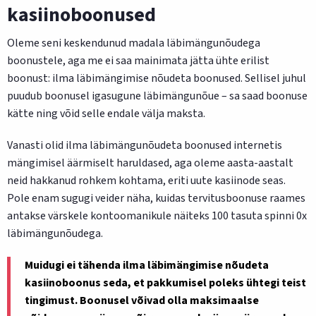
kasiinoboonused
Oleme seni keskendunud madala läbimängunõudega
boonustele, aga me ei saa mainimata jätta ühte erilist
boonust: ilma läbimängimise nõudeta boonused. Sellisel juhul
puudub boonusel igasugune läbimängunõue – sa saad boonuse
kätte ning võid selle endale välja maksta.
Vanasti olid ilma läbimängunõudeta boonused internetis
mängimisel äärmiselt haruldased, aga oleme aasta-aastalt
neid hakkanud rohkem kohtama, eriti uute kasiinode seas.
Pole enam sugugi veider näha, kuidas tervitusboonuse raames
antakse värskele kontoomanikule näiteks 100 tasuta spinni 0x
läbimängunõudega.
Muidugi ei tähenda ilma läbimängimise nõudeta
kasiinoboonus seda, et pakkumisel poleks ühtegi teist
tingimust. Boonusel võivad olla maksimaalse