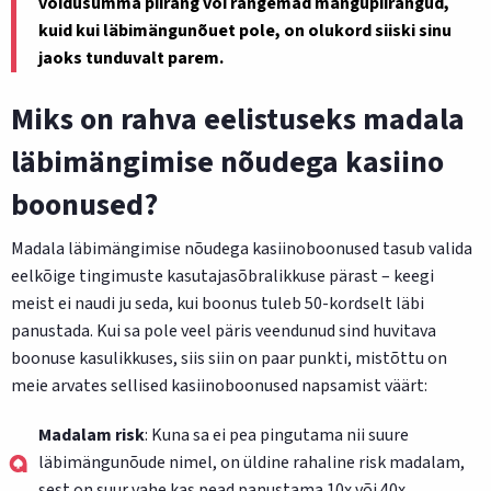
võidusumma piirang või rangemad mängupiirangud,
kuid kui läbimängunõuet pole, on olukord siiski sinu
jaoks tunduvalt parem.
Miks on rahva eelistuseks madala
läbimängimise nõudega kasiino
boonused?
Madala läbimängimise nõudega kasiinoboonused tasub valida
eelkõige tingimuste kasutajasõbralikkuse pärast – keegi
meist ei naudi ju seda, kui boonus tuleb 50-kordselt läbi
panustada. Kui sa pole veel päris veendunud sind huvitava
boonuse kasulikkuses, siis siin on paar punkti, mistõttu on
meie arvates sellised kasiinoboonused napsamist väärt:
Madalam risk
: Kuna sa ei pea pingutama nii suure
läbimängunõude nimel, on üldine rahaline risk madalam,
sest on suur vahe kas pead panustama 10x või 40x.