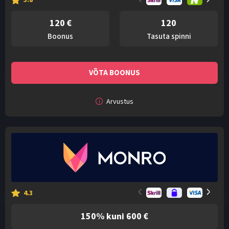
3.8
120 €
120
boonus
tasuta spinni
VÕTA BOONUS
Arvustus
<
>
4.3
150% kuni 600 €