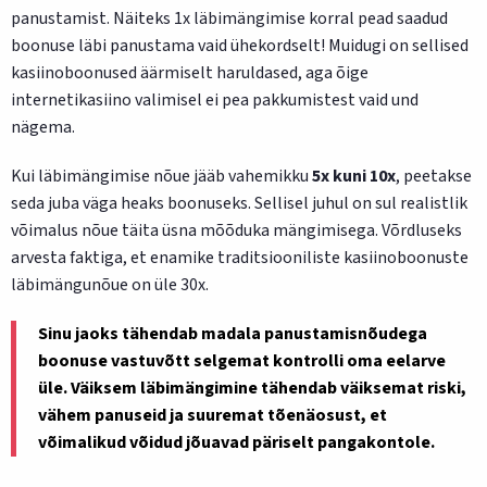
panustamist. Näiteks 1x läbimängimise korral pead saadud
boonuse läbi panustama vaid ühekordselt! Muidugi on sellised
kasiinoboonused äärmiselt haruldased, aga õige
internetikasiino valimisel ei pea pakkumistest vaid und
nägema.
Kui läbimängimise nõue jääb vahemikku
5x kuni 10x
, peetakse
seda juba väga heaks boonuseks. Sellisel juhul on sul realistlik
võimalus nõue täita üsna mõõduka mängimisega. Võrdluseks
arvesta faktiga, et enamike traditsiooniliste kasiinoboonuste
läbimängunõue on üle 30x.
Sinu jaoks tähendab madala panustamisnõudega
boonuse vastuvõtt selgemat kontrolli oma eelarve
üle. Väiksem läbimängimine tähendab väiksemat riski,
vähem panuseid ja suuremat tõenäosust, et
võimalikud võidud jõuavad päriselt pangakontole.