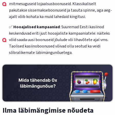
mitmesuguseid lojaalsusboonuseid. Klassikaliselt
pakutakse sissemakseboonuseid ja tasuta spinne, aga aeg-
ajalt võib kohata ka muid lahedaid kingitusi.
✅
Hooajalised kampaaniad
: Suuremad Eesti kasiinod
keskenduvad eriti just hooajaliste kampaaniatele: näiteks
võid saada uusi boonuseid jõulude või lihavõtete ajal vms.
Taolised kasiinoboonused võivad olla seotud ka veidi
sõbralikemate läbimängunõuetega.
Ilma läbimängimise nõudeta