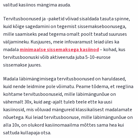
valitud kasiinos mängima asuda.
Tervitusboonused ja -paketid võivad sisaldada tasuta spinne,
kuid kõige sagedamini on tegemist sissemakseboonusega,
mille saamiseks pead tegema omalt poolt teatud suuruses
väljamineku. Kusjuures, meie infovaramust leiad üles ka
madala
minimaalse sissemaksega kasiinod
– kohad, kus
tervitusboonuski võib aktiveeruda juba 5-10-eurose
sissemakse juures.
Madala läbimängimisega tervitusboonused on haruldased,
kuid nende leidmine pole võimatu. Peame tõdema, et reeglina
kohtame tervitusboonuseid, mille läbimängunõue on
vähemalt 30x, kuid aeg-ajalt tuleb teele ette ka uusi
kasiinosid, mis võluvad mängureid klassikalisest madalamate
nõuetega. Kui leiad tervitusboonuse, mille läbimängunõue on
alla 10x, on olukord kasiinomaailma mõttes sama hea kui
sattuda kullapaja otsa.