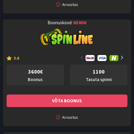
Arvustus
Boonuskood:
NEWIN
<
>
3.6
3600€
1100
boonus
tasuta spinni
VÕTA BOONUS
Arvustus