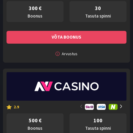
300 €
30
boonus
tasuta spinni
VÕTA BOONUS
Arvustus
<
>
2.9
500 €
100
boonus
tasuta spinni