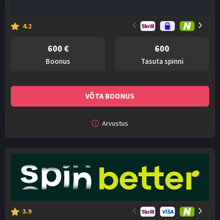
<
>
4.2
600 €
600
boonus
tasuta spinni
VÕTA BOONUS
Arvustus
<
>
3.9