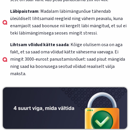
Läbipaistvam
: Madalam läbimängunõue tähendab
üleüldiselt lihtsamaid reegleid ning vähem peavalu, kuna
enamjaolt saad boonuse nii kergelt läbi mängitud, et sul ei
teki läbimängimisega seoses mingit stressi.
Lihtsam võidud kätte saada
: Kõige olulisem osa on aga
fakt, et sa saad oma võidud kätte vähesema vaevaga. Ei
mingit 3000-eurost panustamisnõuet: saad pisut mängida
ning saad ka boonusega seotud võidud reaalselt välja
maksta.