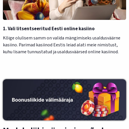
1. Vali litsentseeritud Eesti online kasiino
2
Kõige olulisem samm on valida mängimiseks usaldusväärne
K
kasiino. Parimad kasiinod Eestis leiad alati meie nimistust,
k
kuhu lisame tunnustatud ja usaldusväärsed online kasiinod.
l
m