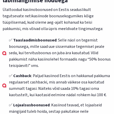
läbimängimise nõudega
Ülaltoodud kasiinoboonused on Eestis seaduslikult
tegutsevate netikasiinode boonusekogumikes kõige
tüüpilisemad, kuid oleme aeg-ajalt kohanud ka teisi
pakkumisi, mis võivad olla üpris meeldivate tingimustega:
✅
Taaslaadimisboonused
: Selle näol on tegemist
boonusega, mille saad uue sissemakse tegemisel peale
seda, kui tervitusboonus on juba ära kasutatud. Võid
pakkumist näha kasiinolehel formaadis nagu “50% boonus
teisipäeviti” vms.
✅
Cashback
: Paljud kasiinod Eestis on hakkanud pakkuma
regulaarset cashbacki, mis annab väikese osa kaotatud
summalt tagasi. Näiteks võid saada 10% tagasi oma
kaotustelt, kui kaotasid eelmine nädal rohkem kui 100 €.
✅
Lojaalsusboonused
: Kasiinod teavad, et lojaalseid
mängijaid tuleb hoida, sestap pakutakse neile