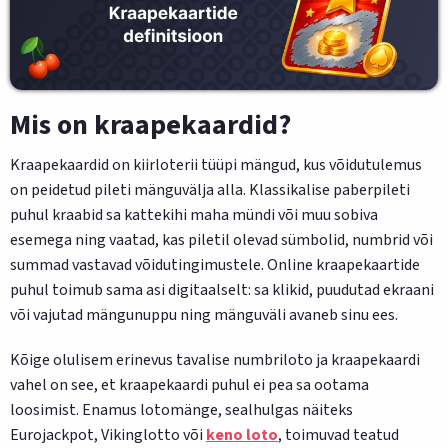
Mis on kraapekaardid?
Kraapekaardid on kiirloterii tüüpi mängud, kus võidutulemus
on peidetud pileti mänguvälja alla. Klassikalise paberpileti
puhul kraabid sa kattekihi maha mündi või muu sobiva
esemega ning vaatad, kas piletil olevad sümbolid, numbrid või
summad vastavad võidutingimustele. Online kraapekaartide
puhul toimub sama asi digitaalselt: sa klikid, puudutad ekraani
või vajutad mängunuppu ning mänguväli avaneb sinu ees.
Kõige olulisem erinevus tavalise numbriloto ja kraapekaardi
vahel on see, et kraapekaardi puhul ei pea sa ootama
loosimist. Enamus lotomänge, sealhulgas näiteks
Eurojackpot, Vikinglotto või
keno loto
, toimuvad teatud