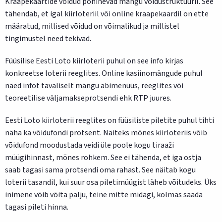
Kraapekaartide võidud põhinevad mängu võidustruktuuril. See
tähendab, et igal kiirloteriil või online kraapekaardil on ette
määratud, millised võidud on võimalikud ja millistel
tingimustel need tekivad.
Füüsilise Eesti Loto kiirloterii puhul on see info kirjas
konkreetse loterii reeglites. Online kasiinomängude puhul
näed infot tavaliselt mängu abimenüüs, reeglites või
teoreetilise väljamakseprotsendi ehk RTP juures.
Eesti Loto kiirloterii reeglites on füüsiliste piletite puhul tihti
näha ka võidufondi protsent. Näiteks mõnes kiirloteriis võib
võidufond moodustada veidi üle poole kogu tiraaži
müügihinnast, mõnes rohkem. See ei tähenda, et iga ostja
saab tagasi sama protsendi oma rahast. See näitab kogu
loterii tasandil, kui suur osa piletimüügist läheb võitudeks. Üks
inimene võib võita palju, teine mitte midagi, kolmas saada
tagasi pileti hinna.