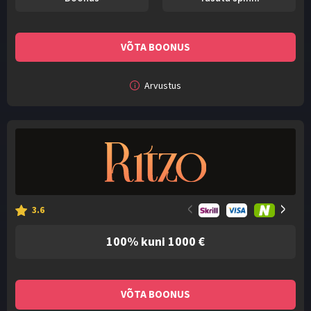
VÕTA BOONUS
Arvustus
<
>
3.6
100% kuni 1000 €
VÕTA BOONUS