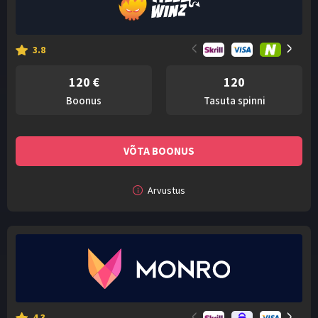
<
>
3.8
120 €
120
boonus
tasuta spinni
VÕTA BOONUS
Arvustus
<
>