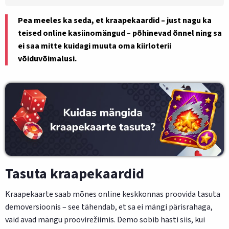
Pea meeles ka seda, et kraapekaardid – just nagu ka
teised online kasiinomängud – põhinevad õnnel ning sa
ei saa mitte kuidagi muuta oma kiirloterii
võiduvõimalusi.
Tasuta kraapekaardid
Kraapekaarte saab mõnes online keskkonnas proovida tasuta
demoversioonis – see tähendab, et sa ei mängi pärisrahaga,
vaid avad mängu proovirežiimis. Demo sobib hästi siis, kui