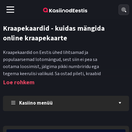
Kraapekaardid - kuidas mängida
online kraapekaarte
Kraapekaardid on Eestis ühed lihtsamad ja
populaarsemad lotomängud, sest siin ei pea sa
ootama loosimist, jälgima pikki numbriridu ega
tegema keerulisi valikuid. Sa ostad pileti, kraabid
või avad mänguvälja, vaatad sümboleid või
Loe rohkem
numbreid ning saad kohe teada, kas võit tuli või
mitte.
Kasiino menüü
Eestis seostatakse kraapekaarte kõige rohkem
Eesti Loto kiirloterii piletitega, mida saad osta
ametlikest müügikohtadest. Küll aga on olemas ka
online kasiinode versioon, mis tähendab, et saad