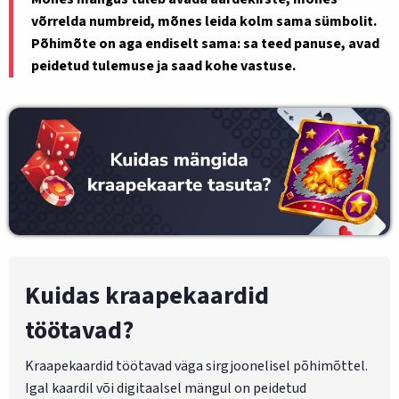
võrrelda numbreid, mõnes leida kolm sama sümbolit.
Põhimõte on aga endiselt sama: sa teed panuse, avad
peidetud tulemuse ja saad kohe vastuse.
Kuidas kraapekaardid
töötavad?
Kraapekaardid töötavad väga sirgjoonelisel põhimõttel.
Igal kaardil või digitaalsel mängul on peidetud