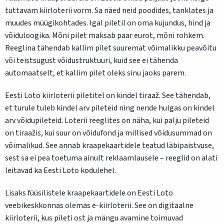
tuttavam kiirloterii vorm. Sa näed neid poodides, tanklates ja
muudes müügikohtades. Igal piletil on oma kujundus, hind ja
võiduloogika. Mõni pilet maksab paar eurot, mõni rohkem.
Reeglina tähendab kallim pilet suuremat võimalikku peavõitu
või teistsugust võidustruktuuri, kuid see ei tähenda
automaatselt, et kallim pilet oleks sinu jaoks parem.
Eesti Loto kiirloterii piletitel on kindel tiraaž. See tähendab,
et turule tuleb kindel arv pileteid ning nende hulgas on kindel
arv võidupileteid. Loterii reeglites on näha, kui palju pileteid
on tiraažis, kui suur on võidufond ja millised võidusummad on
võimalikud. See annab kraapekaartidele teatud läbipaistvuse,
sest sa ei pea toetuma ainult reklaamlausele – reeglid on alati
leitavad ka Eesti Loto kodulehel.
Lisaks füüsilistele kraapekaartidele on Eesti Loto
veebikeskkonnas olemas e-kiirloterii. See on digitaalne
kiirloterii, kus pileti ost ja mängu avamine toimuvad