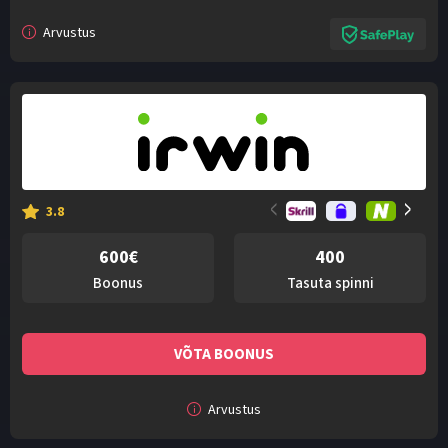
Arvustus
<
>
3.8
600€
400
boonus
tasuta spinni
VÕTA BOONUS
Arvustus