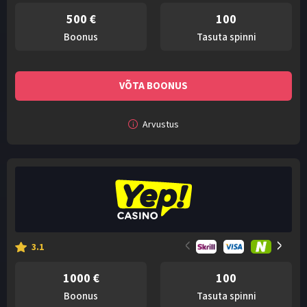
500 €
100
boonus
tasuta spinni
VÕTA BOONUS
Arvustus
<
>
3.1
1000 €
100
boonus
tasuta spinni