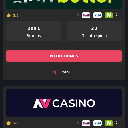
<
>
3.9
300 €
30
boonus
tasuta spinni
VÕTA BOONUS
Arvustus
<
>
2.9