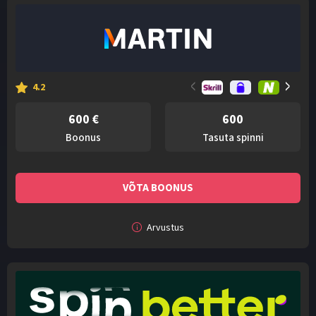
<
>
4.2
600 €
600
boonus
tasuta spinni
VÕTA BOONUS
Arvustus