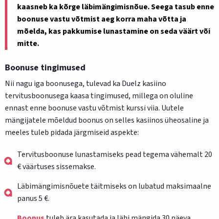
kaasneb ka kõrge läbimängimisnõue. Seega tasub enne
boonuse vastu võtmist aeg korra maha võtta ja
mõelda, kas pakkumise lunastamine on seda väärt või
mitte.
Boonuse tingimused
Nii nagu iga boonusega, tulevad ka Duelz kasiino
tervitusboonusega kaasa tingimused, millega on oluline
ennast enne boonuse vastu võtmist kurssi viia. Uutele
mängijatele mõeldud boonus on selles kasiinos üheosaline ja
meeles tuleb pidada järgmiseid aspekte:
Tervitusboonuse lunastamiseks pead tegema vähemalt 20
€ väärtuses sissemakse.
Läbimängimisnõuete täitmiseks on lubatud maksimaalne
panus 5 €.
Boonus
tuleb ära kasutada ja läbi mängida 30 päeva