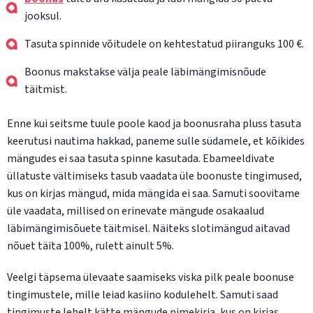
jooksul.
Tasuta spinnide võitudele on kehtestatud piiranguks 100 €.
Boonus makstakse välja peale läbimängimisnõude
täitmist.
Enne kui seitsme tuule poole kaod ja boonusraha pluss tasuta
keerutusi nautima hakkad, paneme sulle südamele, et kõikides
mängudes ei saa tasuta spinne kasutada. Ebameeldivate
üllatuste vältimiseks tasub vaadata üle boonuste tingimused,
kus on kirjas mängud, mida mängida ei saa. Samuti soovitame
üle vaadata, millised on erinevate mängude osakaalud
läbimängimisõuete täitmisel. Näiteks slotimängud aitavad
nõuet täita 100%, rulett ainult 5%.
Veelgi täpsema ülevaate saamiseks viska pilk peale boonuse
tingimustele, mille leiad kasiino kodulehelt. Samuti saad
tingimuste lehelt kätte mängude nimekirja, kus on kirjas