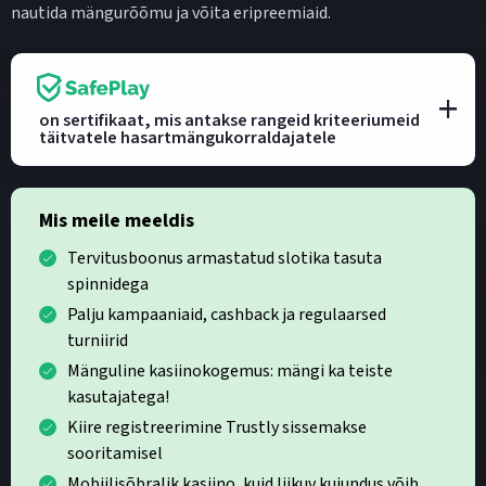
nautida mängurõõmu ja võita eripreemiaid.
on sertifikaat, mis antakse rangeid kriteeriumeid
täitvatele hasartmängukorraldajatele
Mis meile meeldis
Tervitusboonus armastatud slotika tasuta
spinnidega
Palju kampaaniaid, cashback ja regulaarsed
turniirid
Mänguline kasiinokogemus: mängi ka teiste
kasutajatega!
Kiire registreerimine Trustly sissemakse
sooritamisel
Mobiilisõbralik kasiino, kuid liikuv kujundus võib