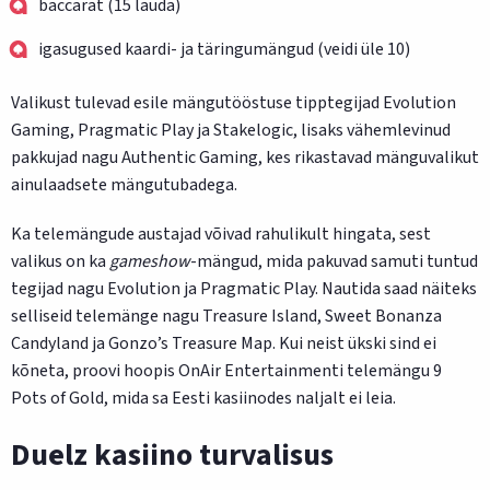
baccarat (15 lauda)
igasugused kaardi- ja täringumängud (veidi üle 10)
Valikust tulevad esile mängutööstuse tipptegijad Evolution
Gaming, Pragmatic Play ja Stakelogic, lisaks vähemlevinud
pakkujad nagu Authentic Gaming, kes rikastavad mänguvalikut
ainulaadsete mängutubadega.
Ka telemängude austajad võivad rahulikult hingata, sest
valikus on ka
gameshow
-mängud, mida pakuvad samuti tuntud
tegijad nagu Evolution ja Pragmatic Play. Nautida saad näiteks
selliseid telemänge nagu Treasure Island, Sweet Bonanza
Candyland ja Gonzo’s Treasure Map. Kui neist ükski sind ei
kõneta, proovi hoopis OnAir Entertainmenti telemängu 9
Pots of Gold, mida sa Eesti kasiinodes naljalt ei leia.
Duelz kasiino turvalisus