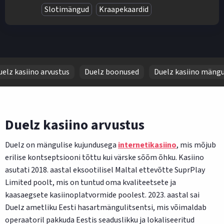
Slotimängud
Kraapekaardid
uelz kasiino arvustus
Duelz boonused
Duelz kasiino mäng
Duelz kasiino arvustus
Duelz on mängulise kujundusega
internetikasiino
, mis mõjub
erilise kontseptsiooni tõttu kui värske sõõm õhku. Kasiino
asutati 2018. aastal eksootilisel Maltal ettevõtte SuprPlay
Limited poolt, mis on tuntud oma kvaliteetsete ja
kaasaegsete kasiinoplatvormide poolest. 2023. aastal sai
Duelz ametliku Eesti hasartmängulitsentsi, mis võimaldab
operaatoril pakkuda Eestis seaduslikku ja lokaliseeritud