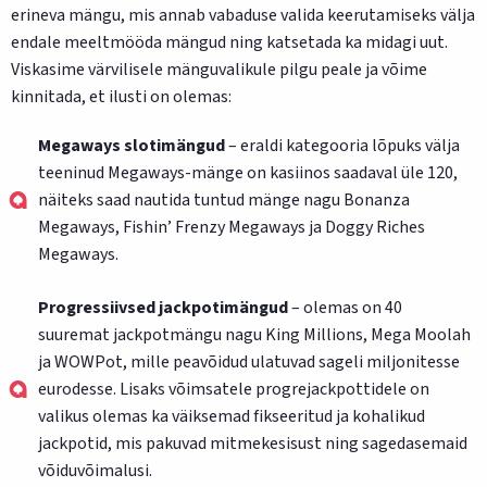
erineva mängu, mis annab vabaduse valida keerutamiseks välja
endale meeltmööda mängud ning katsetada ka midagi uut.
Viskasime värvilisele mänguvalikule pilgu peale ja võime
kinnitada, et ilusti on olemas:
Megaways slotimängud
– eraldi kategooria lõpuks välja
teeninud Megaways-mänge on kasiinos saadaval üle 120,
näiteks saad nautida tuntud mänge nagu Bonanza
Megaways, Fishin’ Frenzy Megaways ja Doggy Riches
Megaways.
Progressiivsed jackpotimängud
– olemas on 40
suuremat jackpotmängu nagu King Millions, Mega Moolah
ja WOWPot, mille peavõidud ulatuvad sageli miljonitesse
eurodesse. Lisaks võimsatele progrejackpottidele on
valikus olemas ka väiksemad fikseeritud ja kohalikud
jackpotid, mis pakuvad mitmekesisust ning sagedasemaid
võiduvõimalusi.