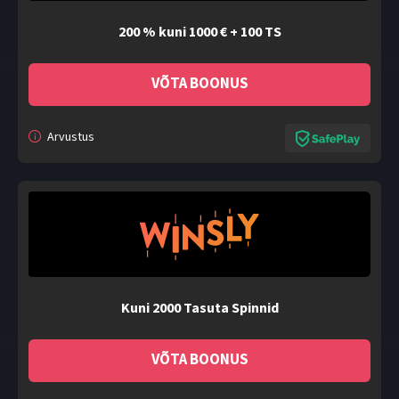
200 % kuni 1000 € + 100 TS
VÕTA BOONUS
Arvustus
Kuni 2000 Tasuta Spinnid
VÕTA BOONUS