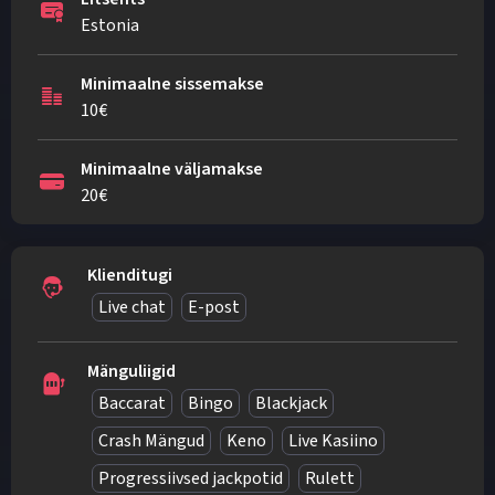
Estonia
Minimaalne sissemakse
10€
Minimaalne väljamakse
20€
Klienditugi
Live chat
E-post
Mänguliigid
Baccarat
Bingo
Blackjack
Crash Mängud
Keno
Live Kasiino
Progressiivsed jackpotid
Rulett