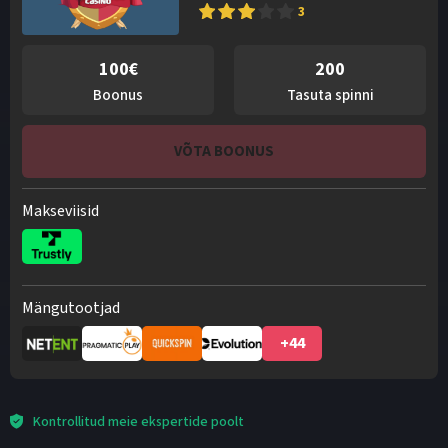
3
100€
200
boonus
tasuta spinni
VÕTA BOONUS
Makseviisid
Mängutootjad
+44
Kontrollitud meie ekspertide poolt