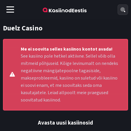
Duelz Casino
Me ei soovita selles kasiinos kontot avada!
See kasiino pole hetkel aktiivne. Sellel võib olla
mitmeid põhjuseid. Kõige levinumalt on nendeks
negatiivne mängijatepoolne tagasiside,
makseprobleemid, kasiino on suletud või kasiino
ei soovi enam, et me soovitaks seda oma
kasutajatele. Leiad allpoolt meie praegused
soovitatud kasiinod.
Avasta uusi kasiinosid