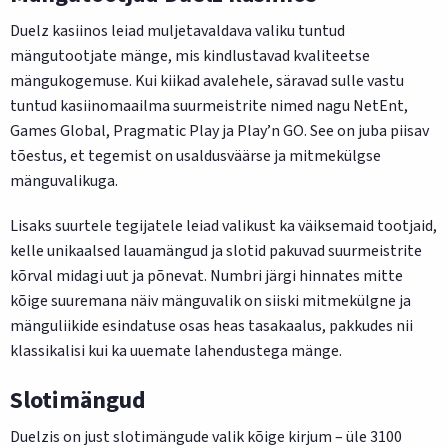
Duelz kasiinos leiad muljetavaldava valiku tuntud
mängutootjate mänge, mis kindlustavad kvaliteetse
mängukogemuse. Kui kiikad avalehele, säravad sulle vastu
tuntud kasiinomaailma suurmeistrite nimed nagu NetEnt,
Games Global, Pragmatic Play ja Play’n GO. See on juba piisav
tõestus, et tegemist on usaldusväärse ja mitmekülgse
mänguvalikuga.
Lisaks suurtele tegijatele leiad valikust ka väiksemaid tootjaid,
kelle unikaalsed lauamängud ja slotid pakuvad suurmeistrite
kõrval midagi uut ja põnevat. Numbri järgi hinnates mitte
kõige suuremana näiv mänguvalik on siiski mitmekülgne ja
mänguliikide esindatuse osas heas tasakaalus, pakkudes nii
klassikalisi kui ka uuemate lahendustega mänge.
Slotimängud
Duelzis on just slotimängude valik kõige kirjum – üle 3100