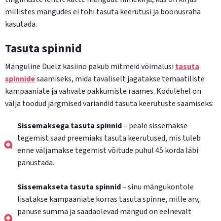
millistes mängudes ei tohi tasuta keerutusi ja boonusraha
kasutada.
Tasuta spinnid
Mänguline Duelz kasiino pakub mitmeid võimalusi
tasuta
spinnide
saamiseks, mida tavaliselt jagatakse temaatiliste
kampaaniate ja vahvate pakkumiste raames. Kodulehel on
välja toodud järgmised variandid tasuta keerutuste saamiseks:
Sissemaksega tasuta spinnid
– peale sissemakse
tegemist saad preemiaks tasuta keerutused, mis tuleb
enne väljamakse tegemist võitude puhul 45 korda läbi
panustada.
Sissemakseta tasuta spinnid
– sinu mängukontole
lisatakse kampaaniate korras tasuta spinne, mille arv,
panuse summa ja saadaolevad mängud on eelnevalt