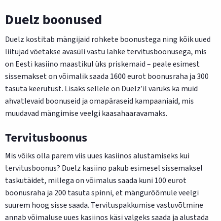
Duelz boonused
Duelz kostitab mängijaid rohkete boonustega ning kõik uued
liitujad võetakse avasüli vastu lahke tervitusboonusega, mis
on Eesti kasiino maastikul üks priskemaid – peale esimest
sissemakset on võimalik saada 1600 eurot boonusraha ja 300
tasuta keerutust. Lisaks sellele on Duelz’il varuks ka muid
ahvatlevaid boonuseid ja omapäraseid kampaaniaid, mis
muudavad mängimise veelgi kaasahaaravamaks.
Tervitusboonus
Mis võiks olla parem viis uues kasiinos alustamiseks kui
tervitusboonus? Duelz kasiino pakub esimesel sissemaksel
taskutäidet, millega on võimalus saada kuni 100 eurot
boonusraha ja 200 tasuta spinni, et mängurõõmule veelgi
suurem hoog sisse saada. Tervituspakkumise vastuvõtmine
annab võimaluse uues kasiinos käsi valgeks saada ja alustada