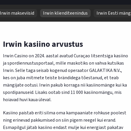
Irwin makseviisid
Irwin klienditeenindus
Irwin Eesti mäng
Irwin kasiino arvustus
Irwin Casino on 2024. aastal avatud Curaçao litsentsiga kasiino
ja spordiennustusportaal, mille maskotiks on vahva kutsikas
Irwin. Selle taga seisab kogenud operaator GALAKTIKA N.V
.
,
kes on juba mitmete teiste brändidega tõestanud, et teab
mängijate ootusi. Irwin pakub korraga nii kasiinomänge kui ka
spordipanuseid. Lisaks ootab sind 11 000 kasiinomängu, mis
hoiavad huvi kaua üleval.
Kasiino paistab eriti silma oma kampaaniate rohkuse poolest
ning erinevad pakkumised on siin pigem reegel kui erand.
Esmapilgul jätab kasiino endast mulje kui energiast pakatav