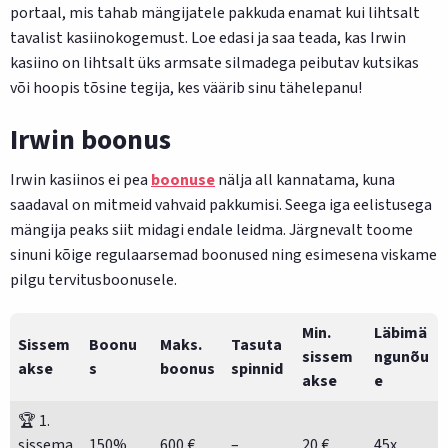
portaal, mis tahab mängijatele pakkuda enamat kui lihtsalt
tavalist kasiinokogemust. Loe edasi ja saa teada, kas Irwin
kasiino on lihtsalt üks armsate silmadega peibutav kutsikas
või hoopis tõsine tegija, kes väärib sinu tähelepanu!
Irwin boonus
Irwin kasiinos ei pea
boonuse
nälja all kannatama, kuna
saadaval on mitmeid vahvaid pakkumisi. Seega iga eelistusega
mängija peaks siit midagi endale leidma. Järgnevalt toome
sinuni kõige regulaarsemad boonused ning esimesena viskame
pilgu tervitusboonusele.
Min.
Läbimä
Sissem
Boonu
Maks.
Tasuta
sissem
ngunõu
akse
s
boonus
spinnid
akse
e
🏆 1.
sissema
150%
600 €
–
20 €
45x