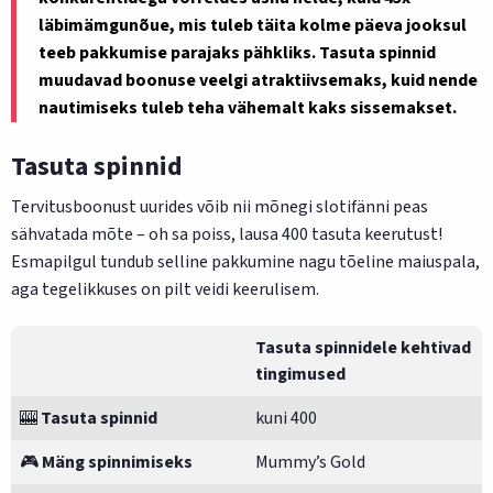
läbimämgunõue, mis tuleb täita kolme päeva jooksul
teeb pakkumise parajaks pähkliks. Tasuta spinnid
muudavad boonuse veelgi atraktiivsemaks, kuid nende
nautimiseks tuleb teha vähemalt kaks sissemakset.
Tasuta spinnid
Tervitusboonust uurides võib nii mõnegi slotifänni peas
sähvatada mõte – oh sa poiss, lausa 400 tasuta keerutust!
Esmapilgul tundub selline pakkumine nagu tõeline maiuspala,
aga tegelikkuses on pilt veidi keerulisem.
Tasuta spinnidele kehtivad
tingimused
🎰
Tasuta spinnid
kuni 400
🎮
Mäng spinnimiseks
Mummy’s Gold