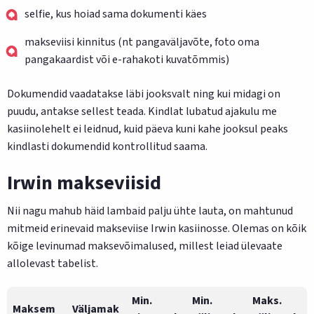
selfie, kus hoiad sama dokumenti käes
makseviisi kinnitus (nt pangaväljavõte, foto oma
pangakaardist või e-rahakoti kuvatõmmis)
Dokumendid vaadatakse läbi jooksvalt ning kui midagi on
puudu, antakse sellest teada. Kindlat lubatud ajakulu me
kasiinolehelt ei leidnud, kuid päeva kuni kahe jooksul peaks
kindlasti dokumendid kontrollitud saama.
Irwin makseviisid
Nii nagu mahub häid lambaid palju ühte lauta, on mahtunud
mitmeid erinevaid makseviise Irwin kasiinosse. Olemas on kõik
kõige levinumad maksevõimalused, millest leiad ülevaate
allolevast tabelist.
Min.
Min.
Maks.
Maksem
Väljamak