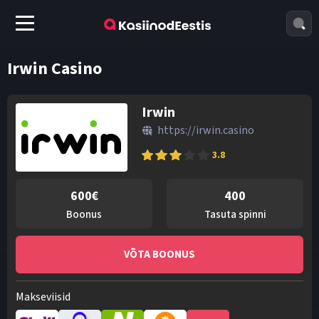
Irwin Casino
Irwin
https://irwin.casino
3.8
600€
400
boonus
tasuta spinni
VÕTA BOONUS
Makseviisid