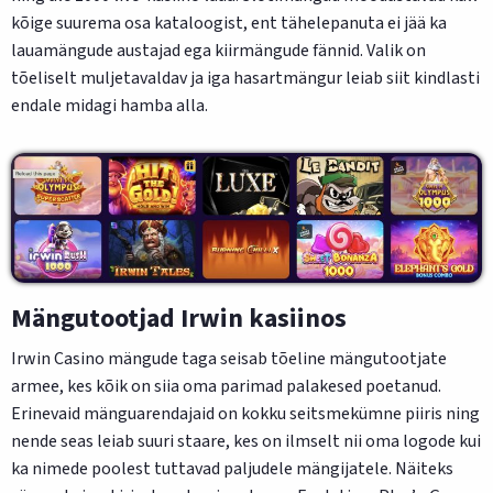
kõige suurema osa kataloogist, ent tähelepanuta ei jää ka
lauamängude austajad ega kiirmängude fännid. Valik on
tõeliselt muljetavaldav ja iga hasartmängur leiab siit kindlasti
endale midagi hamba alla.
Mängutootjad Irwin kasiinos
Irwin Casino mängude taga seisab tõeline mängutootjate
armee, kes kõik on siia oma parimad palakesed poetanud.
Erinevaid mänguarendajaid on kokku seitsmekümne piiris ning
nende seas leiab suuri staare, kes on ilmselt nii oma logode kui
ka nimede poolest tuttavad paljudele mängijatele. Näiteks