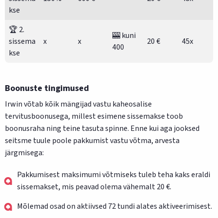
kse
🏆 2.
🎰 kuni
sissema
x
x
20 €
45x
400
kse
Boonuste tingimused
Irwin võtab kõik mängijad vastu kaheosalise
tervitusboonusega, millest esimene sissemakse toob
boonusraha ning teine tasuta spinne. Enne kui aga jooksed
seitsme tuule poole pakkumist vastu võtma, arvesta
järgmisega:
Pakkumisest maksimumi võtmiseks tuleb teha kaks eraldi
sissemakset, mis peavad olema vähemalt 20 €.
Mõlemad osad on aktiivsed 72 tundi alates aktiveerimisest.