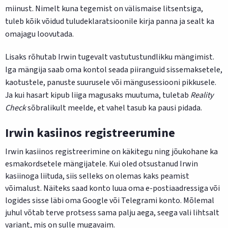
miinust. Nimelt kuna tegemist on välismaise litsentsiga,
tuleb kõik võidud tuludeklaratsioonile kirja panna ja sealt ka
omajagu loovutada.
Lisaks rõhutab Irwin tugevalt vastutustundlikku mängimist.
Iga mängija saab oma kontol seada piiranguid sissemaksetele,
kaotustele, panuste suurusele või mängusessiooni pikkusele.
Ja kui hasart kipub liiga magusaks muutuma, tuletab
Reality
Check
sõbralikult meelde, et vahel tasub ka pausi pidada.
Irwin kasiinos registreerumine
Irwin kasiinos registreerimine on käkitegu ning jõukohane ka
esmakordsetele mängijatele. Kui oled otsustanud Irwin
kasiinoga liituda, siis selleks on olemas kaks peamist
võimalust. Näiteks saad konto luua oma e-postiaadressiga või
logides sisse läbi oma Google või Telegrami konto. Mõlemal
juhul võtab terve protsess sama palju aega, seega vali lihtsalt
variant, mis on sulle mugavaim.