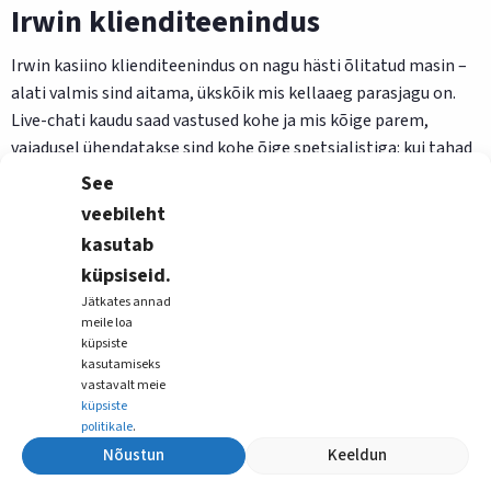
Irwin klienditeenindus
Irwin kasiino klienditeenindus on nagu hästi õlitatud masin –
alati valmis sind aitama, ükskõik mis kellaaeg parasjagu on.
Live-chati kaudu saad vastused kohe ja mis kõige parem,
vajadusel ühendatakse sind kohe õige spetsialistiga: kui tahad
rohkem teada spordiboonustest või maksetest, ei pea sa oma
See
küsimusi mitu korda kordama. Kõik toimub kiiresti ja
veebileht
professionaalselt, kuid samas jääb mulje, nagu räägiksid vana
kasutab
tuttavaga – sõbralik ja abivalmis suhtumine paistab silma igas
küpsiseid.
vestluses.
Jätkates annad
meile loa
Kui chattimine pole sinu teema, siis saad abi ka teisi kanaleid
küpsiste
pidi. Kirjuta e-mail aadressile
irwin@support.win
, kasuta
kasutamiseks
vastavalt meie
Telegrami juturobotit või haara Irwin Casino tiim kinni mõnes
küpsiste
sotsiaalmeediakanalis – olgu see Facebook, Instagram, X või
politikale
.
WhatsApp. Põhimõtteliselt on abi alati vaid paari kliki
Nõustun
Keeldun
kaugusel.