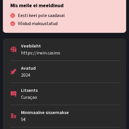
Mis meile ei meeldinud
Eesti keel pole saadaval
Võidud maksustatud
Veebileht
https://irwin.casino
Avatud
2024
Litsents
Curaçao
Minimaalne sissemakse
5€