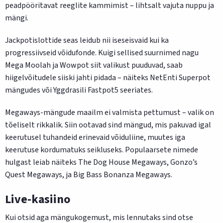
peadpööritavat reeglite kammimist – lihtsalt vajuta nuppu ja
mängi.
Jackpotislottide seas leidub nii iseseisvaid kui ka
progressiivseid võidufonde. Kuigi sellised suurnimed nagu
Mega Moolah ja Wowpot siit valikust puuduvad, saab
hiigelvõitudele siiski jahti pidada – näiteks NetEnti Superpot
mängudes või Yggdrasili Fastpot5 seeriates.
Megaways-mängude maailm ei valmista pettumust – valik on
tõeliselt rikkalik. Siin ootavad sind mängud, mis pakuvad igal
keerutusel tuhandeid erinevaid võiduliine, muutes iga
keerutuse kordumatuks seikluseks. Populaarsete nimede
hulgast leiab näiteks The Dog House Megaways, Gonzo’s
Quest Megaways, ja Big Bass Bonanza Megaways.
Live-kasiino
Kui otsid aga mängukogemust, mis lennutaks sind otse