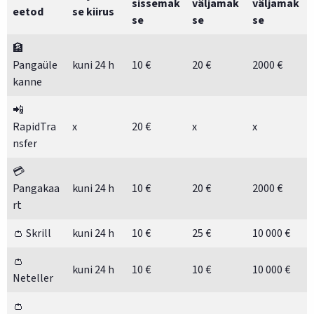
sissemak
väljamak
väljamak
eetod
se kiirus
se
se
se
🏦
Pangaüle
kuni 24 h
10 €
20 €
2000 €
kanne
📲
RapidTra
x
20 €
x
x
nsfer
💳
Pangakaa
kuni 24 h
10 €
20 €
2000 €
rt
👛 Skrill
kuni 24 h
10 €
25 €
10 000 €
👛
kuni 24 h
10 €
10 €
10 000 €
Neteller
👛