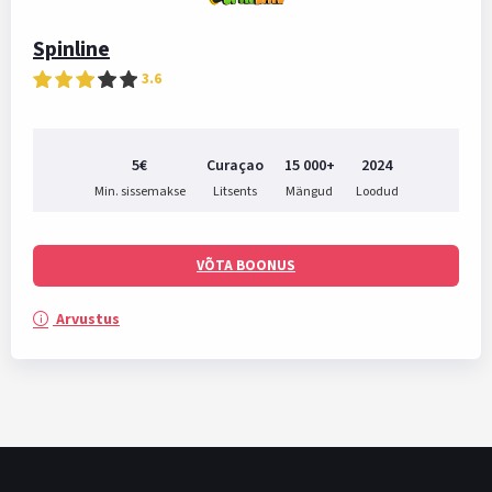
Spinline
3.6
5€
Curaçao
15 000+
2024
Min. sissemakse
Litsents
Mängud
Loodud
VÕTA BOONUS
Arvustus