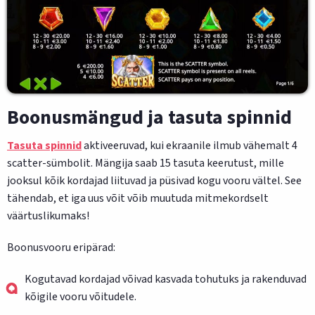
Boonusmängud ja tasuta spinnid
Tasuta spinnid
aktiveeruvad, kui ekraanile ilmub vähemalt 4
scatter-sümbolit. Mängija saab 15 tasuta keerutust,
mille
jooksul kõik kordajad liituvad ja püsivad kogu vooru vältel. See
tähendab, et iga uus võit võib muutuda mitmekordselt
väärtuslikumaks!
Boonusvooru eripärad:
Kogutavad kordajad võivad kasvada tohutuks ja rakenduvad
kõigile vooru võitudele.