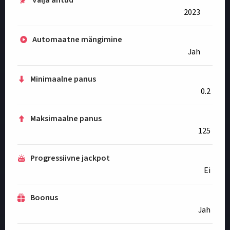
Välja antud
2023
Automaatne mängimine
Jah
Minimaalne panus
0.2
Maksimaalne panus
125
Progressiivne jackpot
Ei
Boonus
Jah