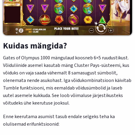
Kuidas mängida?
Gates of Olympus 1000 mängulaud koosneb 6×5 ruudustikust.
Võiduliinide asemel kasutab mäng Cluster Pays-süsteemi, kus
võiduks on vaja saada vähemalt 8 samasugust sümbolit,
olenemata nende asukohast. Iga võidukombinatsioon käivitab
Tumble funktsiooni, mis eemaldab võidusümbolid ja laseb
uutel asemele kukkuda. See loob võimaluse järjestikusteks
võitudeks ühe keerutuse jooksul.
Enne keerutama asumist tasub endale selgeks teha ka
olulisemad erifunktsioonid: