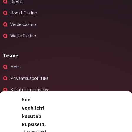
Duelz
Boost Casino
Verde Casino
Welle Casino
Teave
Meist
Privaatsuspoliitika
Kasutustingimused
See
Vastutustundlik mängimine
veebileht
kasutab
© Copyright 2026. KasiinodEestis.ee
küpsiseid.
Jätkates annad