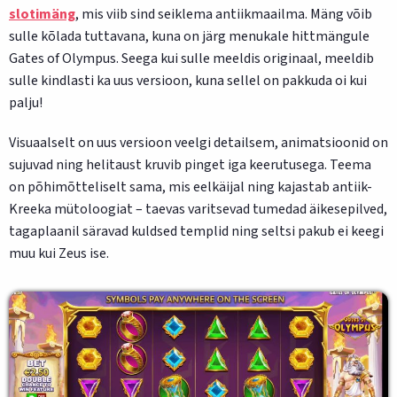
slotimäng
, mis viib sind seiklema antiikmaailma. Mäng võib
sulle kõlada tuttavana, kuna on järg menukale hittmängule
Gates of Olympus. Seega kui sulle meeldis originaal, meeldib
sulle kindlasti ka uus versioon, kuna sellel on pakkuda oi kui
palju!
Visuaalselt on uus versioon veelgi detailsem, animatsioonid on
sujuvad ning helitaust kruvib pinget iga keerutusega. Teema
on põhimõtteliselt sama, mis eelkäijal ning kajastab antiik-
Kreeka mütoloogiat – taevas varitsevad tumedad äikesepilved,
tagaplaanil säravad kuldsed templid ning seltsi pakub ei keegi
muu kui Zeus ise.