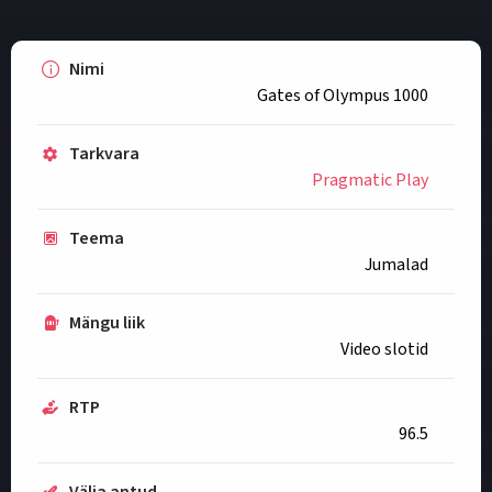
Nimi
Gates of Olympus 1000
Tarkvara
Pragmatic Play
Teema
Jumalad
Mängu liik
Video slotid
RTP
96.5